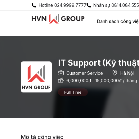
Hotline 024.9999.7777
Nhân sự 0814.084.555
Danh sách công vi
IT Support (Kỹ thuậ
Customer Service
Hà Nội
6,000,000
đ
-
15,000,000
đ
/ tháng
Full Time
Mô tả công việc