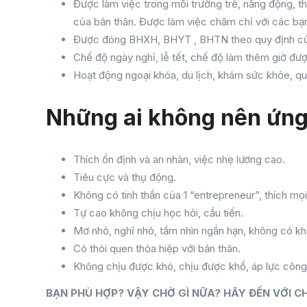
Được làm việc trong môi trường trẻ, năng động, thâ
của bản thân. Được làm việc chăm chỉ với các bạn t
Được đóng BHXH, BHYT , BHTN theo quy định của
Chế độ ngày nghỉ, lễ tết, chế độ làm thêm giờ đượ
Hoạt động ngoại khóa, du lịch, khám sức khỏe, qu
Những ai không nên ứng
Thích ổn định và an nhàn, việc nhẹ lương cao.
Tiêu cực và thụ động.
Không có tinh thần của 1 “entrepreneur”, thích mọi
Tự cao không chịu học hỏi, cầu tiến.
Mơ nhỏ, nghĩ nhỏ, tầm nhìn ngắn hạn, không có kh
Có thói quen thỏa hiệp với bản thân.
Không chịu được khó, chịu được khổ, áp lực công
BẠN PHÙ HỢP? VẬY CHỜ GÌ NỮA? HÃY ĐẾN VỚI C