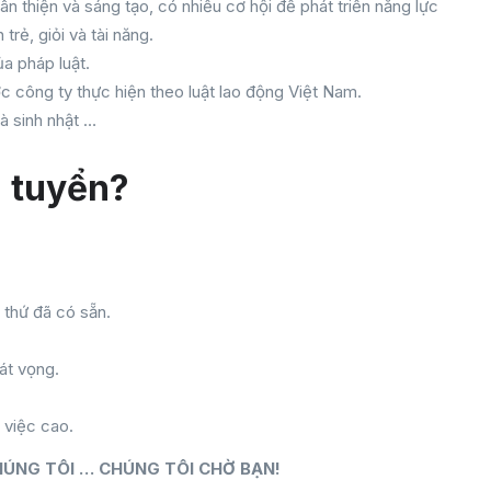
n thiện và sáng tạo, có nhiều cơ hội để phát triển năng lực
rẻ, giỏi và tài năng.
 pháp luật.
c công ty thực hiện theo luật lao động Việt Nam.
à sinh nhật …
 tuyển?
 thứ đã có sẵn.
át vọng.
 việc cao.
HÚNG TÔI … CHÚNG TÔI CHỜ BẠN!