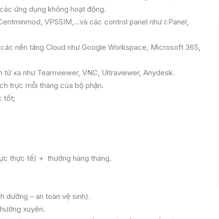
ỗi các ứng dụng không hoạt động.
hư Centminmod, VPSSIM,…và các control panel như cPanel,
 các nền tảng Cloud như Google Workspace, Microsoft 365,
 từ xa như Teamviewer, VNC, Ultraviewer, Anydesk.
lịch trực mỗi tháng của bộ phận.
 tốt;
 lực thực tế) + thưởng hàng tháng.
nh dưỡng – an toàn vệ sinh).
thường xuyên.