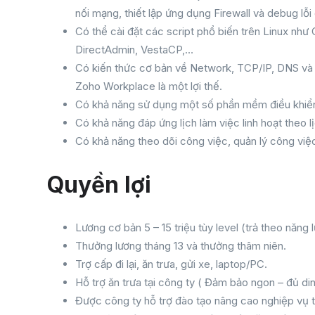
nối mạng, thiết lập ứng dụng Firewall và debug l
Có thể cài đặt các script phổ biến trên Linux n
DirectAdmin, VestaCP,…
Có kiến thức cơ bản về Network, TCP/IP, DNS và
Zoho Workplace là một lợi thế.
Có khả năng sử dụng một số phần mềm điều khiển
Có khả năng đáp ứng lịch làm việc linh hoạt theo 
Có khả năng theo dõi công việc, quản lý công việc
Quyền lợi
Lương cơ bản 5 – 15 triệu tùy level (trả theo năng
Thưởng lương tháng 13 và thưởng thâm niên.
Trợ cấp đi lại, ăn trưa, gửi xe, laptop/PC.
Hỗ trợ ăn trưa tại công ty ( Đảm bảo ngon – đủ di
Được công ty hỗ trợ đào tạo nâng cao nghiệp vụ 