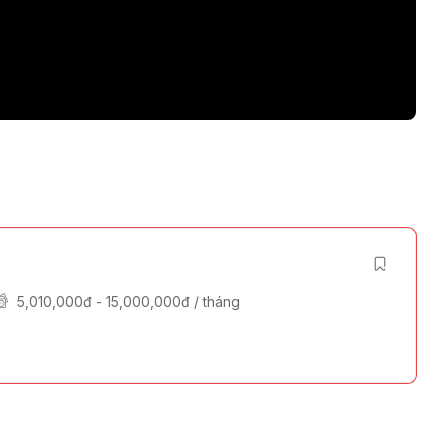
5,010,000
đ
-
15,000,000
đ
/ tháng