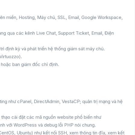
Tên miền, Hosting, Máy chủ, SSL, Email, Google Workspace,
àng qua các kênh Live Chat, Support Ticket, Email, Điện
rì định kỳ và phát triển hệ thống giám sát máy chủ.
Virtuozzo).
 hoặc ban giám đốc chỉ định.
ting như cPanel, DirectAdmin, VestaCP; quản trị mạng và hệ
h thạo cài đặt các mã nguồn website phổ biến như
ình với WordPress và debug lỗi PHP nói chung.
CentOS, Ubuntu) như kết nối SSH, xem thông tin đĩa, xem kết