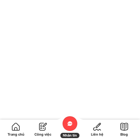
Hotline kinh doanh
024.9999.7777
Hotline kỹ thuật
Trang chủ
Công việc
Liên hệ
Blog
Nhắn tin